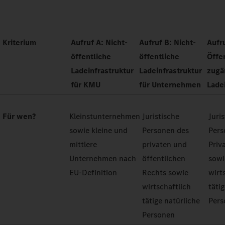
Kriterium
Aufruf A: Nicht-
Aufruf B: Nicht-
Aufr
öffentliche
öffentliche
Öffe
Ladeinfrastruktur
Ladeinfrastruktur
zugä
für KMU
für Unternehmen
Lade
Für wen?
Kleinstunternehmen
Juristische
Juri
sowie kleine und
Personen des
Pers
mittlere
privaten und
Priv
Unternehmen nach
öffentlichen
sowi
EU-Definition
Rechts sowie
wirt
wirtschaftlich
täti
tätige natürliche
Pers
Personen