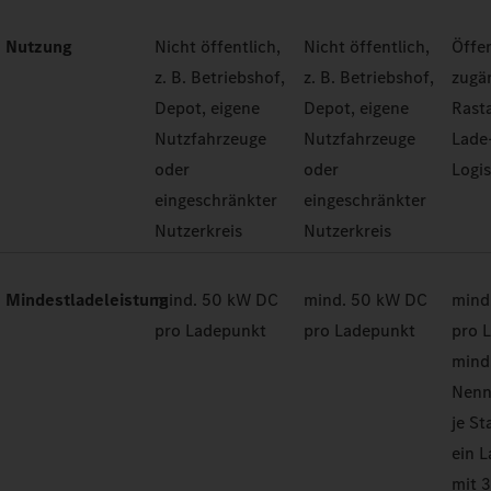
Nutzung
Nicht öffentlich,
Nicht öffentlich,
Öffen
z. B. Betriebshof,
z. B. Betriebshof,
zugän
Depot, eigene
Depot, eigene
Rast
Nutzfahrzeuge
Nutzfahrzeuge
Lade
oder
oder
Logi
eingeschränkter
eingeschränkter
Nutzerkreis
Nutzerkreis
Mindestladeleistung
mind. 50 kW DC
mind. 50 kW DC
mind
pro Ladepunkt
pro Ladepunkt
pro 
mind
Nenn
je St
ein 
mit 