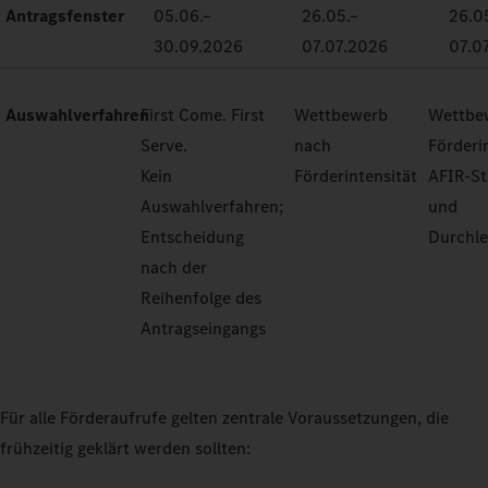
Antragsfenster
05.06.–
26.05.–
26.0
30.09.2026
07.07.2026
07.0
Auswahlverfahren
First Come. First
Wettbewerb
Wettbe
Serve.
nach
Förderi
Kein
Förderintensität
AFIR-S
Auswahlverfahren;
und
Entscheidung
Durchle
nach der
Reihenfolge des
Antragseingangs
Für alle Förderaufrufe gelten zentrale Voraussetzungen, die
frühzeitig geklärt werden sollten: