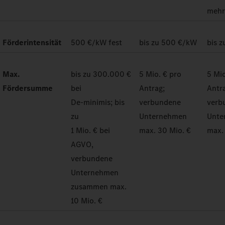
meh
Förderintensität
500 €/kW fest
bis zu 500 €/kW
bis 
Max.
bis zu 300.000 €
5 Mio. € pro
5 Mio
Fördersumme
bei
Antrag;
Antr
De-minimis; bis
verbundene
verb
zu
Unternehmen
Unte
1 Mio. € bei
max. 30 Mio. €
max.
AGVO,
verbundene
Unternehmen
zusammen max.
10 Mio. €