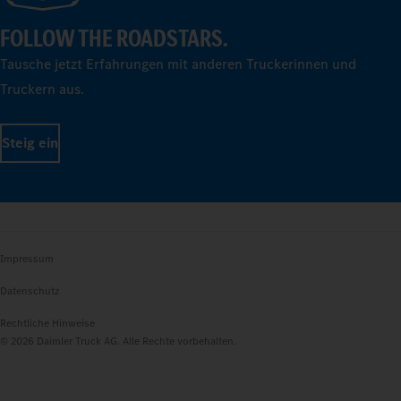
FOLLOW THE ROADSTARS.
Tausche jetzt Erfahrungen mit anderen Truckerinnen und
Truckern aus.
Steig ein
Impressum
Datenschutz
Rechtliche Hinweise
© 2026 Daimler Truck AG. Alle Rechte vorbehalten.